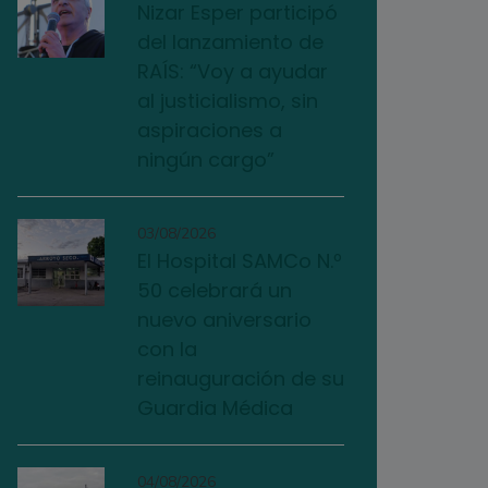
Nizar Esper participó
del lanzamiento de
RAÍS: “Voy a ayudar
al justicialismo, sin
aspiraciones a
ningún cargo”
03/08/2026
El Hospital SAMCo N.º
50 celebrará un
nuevo aniversario
con la
reinauguración de su
Guardia Médica
04/08/2026