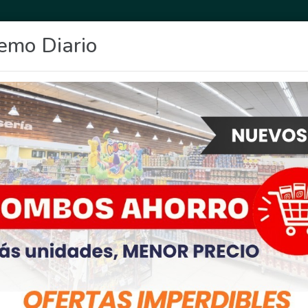
emo Diario
OCIO
DEPORTES
FIGHIERA
GENERAL LAGOS
POLICIALES
RE