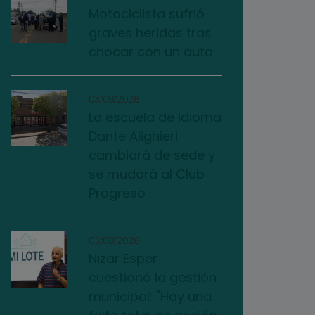
Motociclista sufrió
graves heridas tras
chocar con un auto
03/08/2026
La escuela de idioma
Dante Alighieri
cambiará de sede y
se mudará al Club
Progreso
03/08/2026
Nizar Esper
cuestionó la gestión
municipal: "Hay una