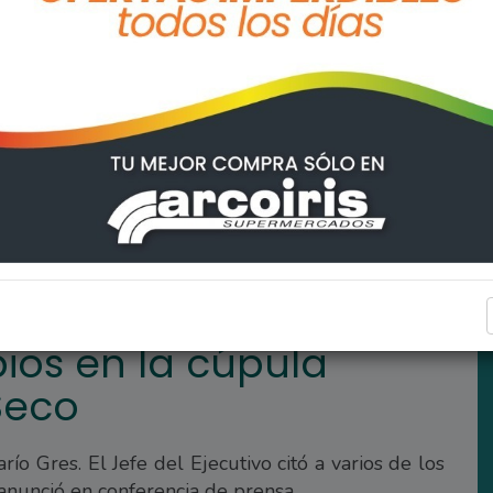
licial de Arroyo Seco
ARROYO SECO
os en la cúpula
Seco
ío Gres. El Jefe del Ejecutivo citó a varios de los
anunció en conferencia de prensa.