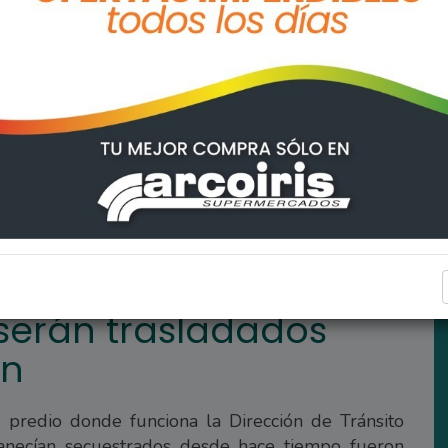
s para compactación
ARROYO SECO
 serán trasladados
ón
 predio donde funciona la Dirección de Tránsito
anecían secuestrados desde hace tiempo fueron