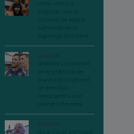
Unión visita a
Regatas con el
objetivo de seguir
sumando en la
Superliga Rosarina
01/08/2026
Di María sorprendió
en la práctica de
Boca y protagonizó
un emotivo
reencuentro con
Leandro Paredes
03/08/2026
Nizar Esper participó