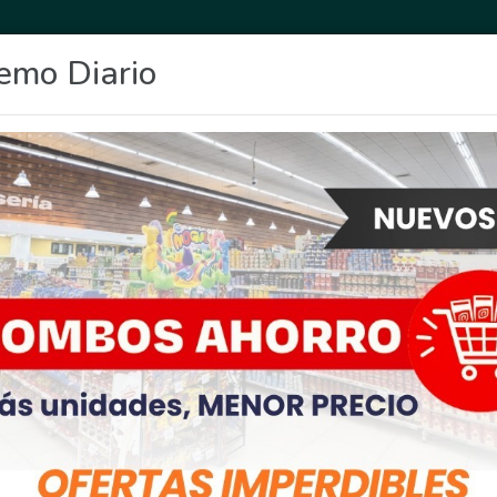
emo Diario
OCIO
DEPORTES
FIGHIERA
GENERAL LAGOS
POLICIALES
RE