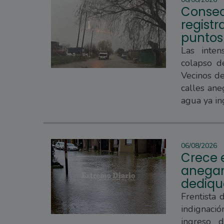
Consec
regist
puntos
Las inten
colapso d
Vecinos d
calles ane
agua ya in
06/08/2026
Crece e
anegam
dedique
Frentista 
indignaci
ingreso 