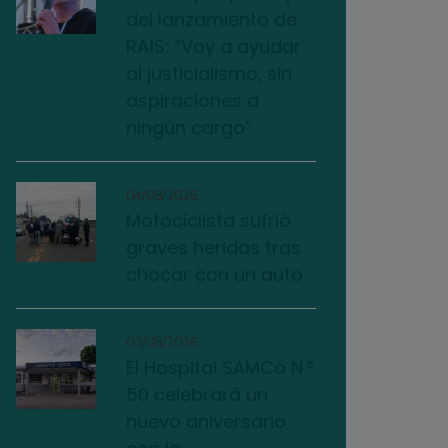
del lanzamiento de
RAÍS: “Voy a ayudar
al justicialismo, sin
aspiraciones a
ningún cargo”
04/08/2026
Motociclista sufrió
graves heridas tras
chocar con un auto
03/08/2026
El Hospital SAMCo N.º
50 celebrará un
nuevo aniversario