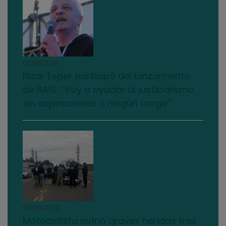
03/08/2026
Nizar Esper participó del lanzamiento
de RAÍS: “Voy a ayudar al justicialismo,
sin aspiraciones a ningún cargo”
04/08/2026
Motociclista sufrió graves heridas tras