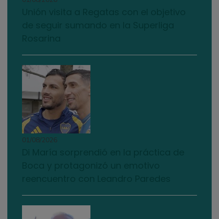
Unión visita a Regatas con el objetivo
de seguir sumando en la Superliga
Rosarina
01/08/2026
Di María sorprendió en la práctica de
Boca y protagonizó un emotivo
reencuentro con Leandro Paredes