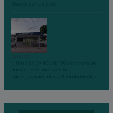
chocar con un auto
03/08/2026
El Hospital SAMCo N.º 50 celebrará un
nuevo aniversario con la
reinauguración de su Guardia Médica