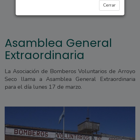
ARROYO SECO
Cerrar
Asamblea General
Extraordinaria
La Asociación de Bomberos Voluntarios de Arroyo
Seco llama a Asamblea General Extraordinaria
para el día lunes 17 de marzo.