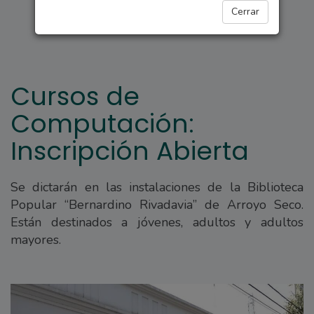
ARROYO SECO
Cerrar
Cursos de
Computación:
Inscripción Abierta
Se dictarán en las instalaciones de la Biblioteca
Popular “Bernardino Rivadavia” de Arroyo Seco.
Están destinados a jóvenes, adultos y adultos
mayores.