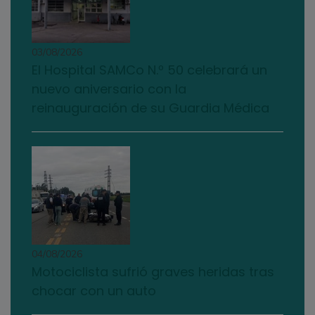
03/08/2026
El Hospital SAMCo N.º 50 celebrará un
nuevo aniversario con la
reinauguración de su Guardia Médica
04/08/2026
Motociclista sufrió graves heridas tras
chocar con un auto