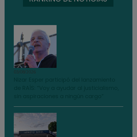
03/08/2026
Nizar Esper participó del lanzamiento
de RAÍS: “Voy a ayudar al justicialismo,
sin aspiraciones a ningún cargo”