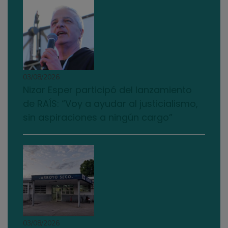
03/08/2026
Nizar Esper participó del lanzamiento
de RAÍS: “Voy a ayudar al justicialismo,
sin aspiraciones a ningún cargo”
03/08/2026