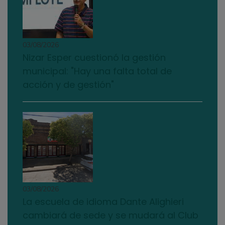
03/08/2026
Nizar Esper cuestionó la gestión
municipal: "Hay una falta total de
acción y de gestión"
03/08/2026
La escuela de idioma Dante Alighieri
cambiará de sede y se mudará al Club