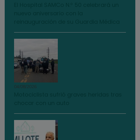
El Hospital SAMCo N.º 50 celebrará un
nuevo aniversario con la
reinauguración de su Guardia Médica
04/08/2026
Motociclista sufrió graves heridas tras
chocar con un auto