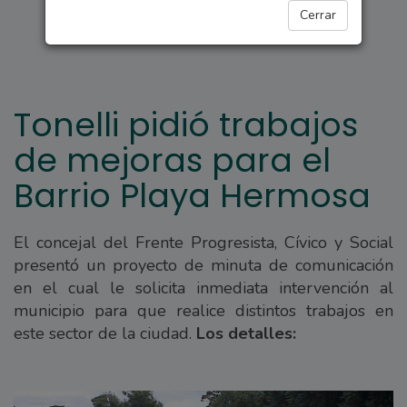
ARROYO SECO
Cerrar
Tonelli pidió trabajos
de mejoras para el
Barrio Playa Hermosa
El concejal del Frente Progresista, Cívico y Social
presentó un proyecto de minuta de comunicación
en el cual le solicita inmediata intervención al
municipio para que realice distintos trabajos en
este sector de la ciudad.
Los detalles: