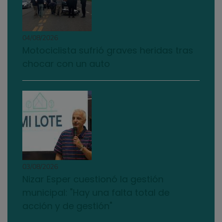
04/08/2026
Motociclista sufrió graves heridas tras
chocar con un auto
03/08/2026
Nizar Esper cuestionó la gestión
municipal: "Hay una falta total de
acción y de gestión"