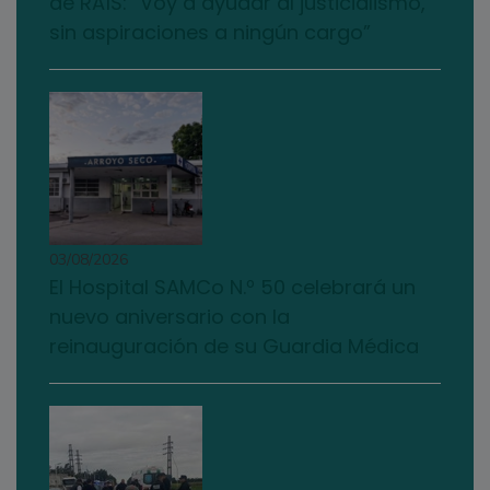
de RAÍS: “Voy a ayudar al justicialismo,
sin aspiraciones a ningún cargo”
03/08/2026
El Hospital SAMCo N.º 50 celebrará un
nuevo aniversario con la
reinauguración de su Guardia Médica