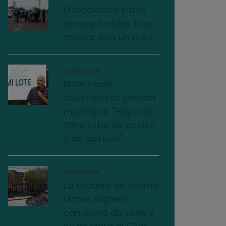
Motociclista sufrió
graves heridas tras
chocar con un auto
03/08/2026
Nizar Esper
cuestionó la gestión
municipal: "Hay una
falta total de acción
y de gestión"
03/08/2026
La escuela de idioma
Dante Alighieri
cambiará de sede y