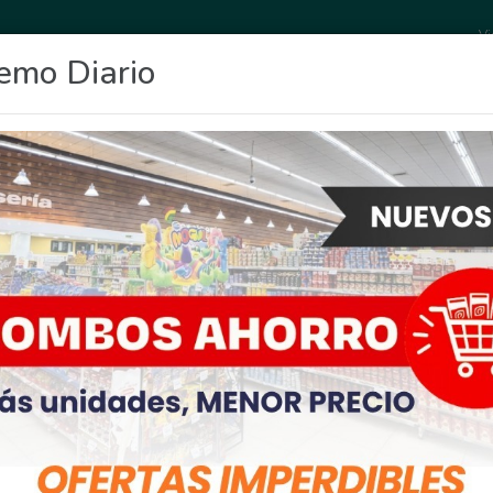
Vi
emo Diario
OCIO
DEPORTES
FIGHIERA
GENERAL LAGOS
POLICIALES
RE