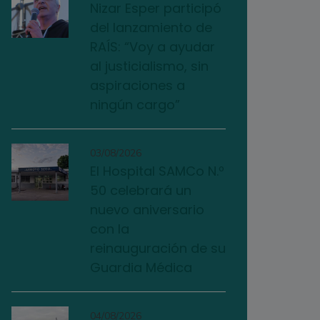
Nizar Esper participó
del lanzamiento de
RAÍS: “Voy a ayudar
al justicialismo, sin
aspiraciones a
ningún cargo”
03/08/2026
El Hospital SAMCo N.º
50 celebrará un
nuevo aniversario
con la
reinauguración de su
Guardia Médica
04/08/2026