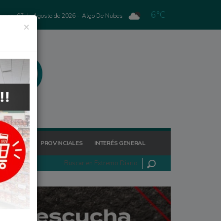
6°C
ernes, 07 de Agosto de 2026 -
Algo De Nubes
×
GIONALES
PROVINCIALES
INTERÉS GENERAL