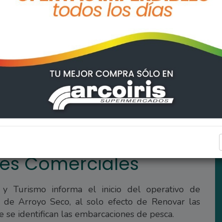
ARROYO SECO
es Comerciales
 y Turismo informa el inicio del operativo de
 de Arroyo Seco, al solo efecto de Renovar las
e se identifican las embarcaciones de pesca.