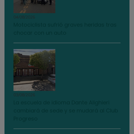
04/08/2026
Motociclista sufrió graves heridas tras
chocar con un auto
03/08/2026
La escuela de idioma Dante Alighieri
cambiará de sede y se mudará al Club
Progreso