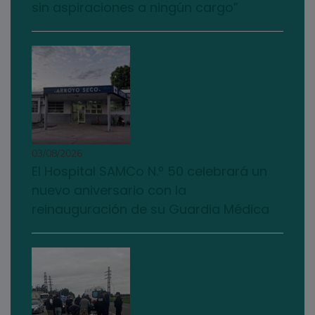
sin aspiraciones a ningún cargo”
03/08/2026
El Hospital SAMCo N.º 50 celebrará un
nuevo aniversario con la
reinauguración de su Guardia Médica