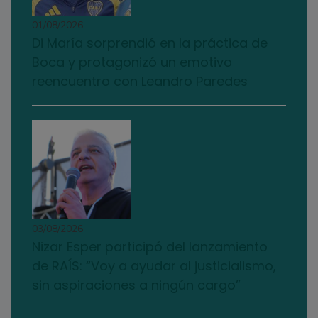
01/08/2026
Di María sorprendió en la práctica de
Boca y protagonizó un emotivo
reencuentro con Leandro Paredes
03/08/2026
Nizar Esper participó del lanzamiento
de RAÍS: “Voy a ayudar al justicialismo,
sin aspiraciones a ningún cargo”