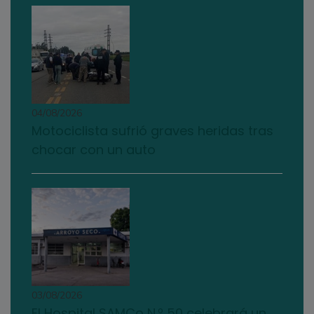
04/08/2026
Motociclista sufrió graves heridas tras
chocar con un auto
03/08/2026
El Hospital SAMCo N.º 50 celebrará un