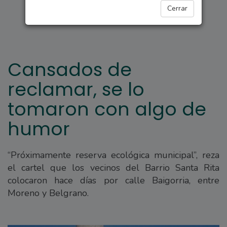
ARROYO SECO
Cerrar
Cansados de
reclamar, se lo
tomaron con algo de
humor
“Próximamente reserva ecológica municipal”, reza
el cartel que los vecinos del Barrio Santa Rita
colocaron hace días por calle Baigorria, entre
Moreno y Belgrano.