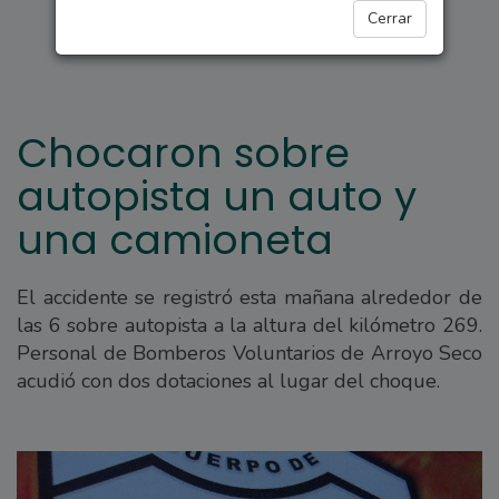
ARROYO SECO
Cerrar
Chocaron sobre
autopista un auto y
una camioneta
El accidente se registró esta mañana alrededor de
las 6 sobre autopista a la altura del kilómetro 269.
Personal de Bomberos Voluntarios de Arroyo Seco
acudió con dos dotaciones al lugar del choque.