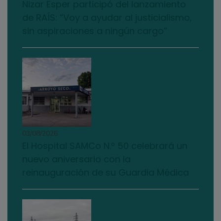
Nizar Esper participó del lanzamiento
de RAÍS: “Voy a ayudar al justicialismo,
sin aspiraciones a ningún cargo”
03/08/2026
El Hospital SAMCo N.º 50 celebrará un
nuevo aniversario con la
reinauguración de su Guardia Médica