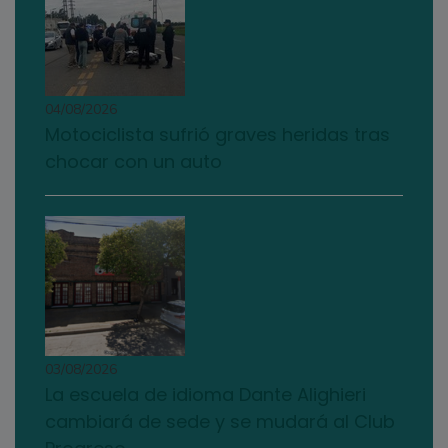
04/08/2026
Motociclista sufrió graves heridas tras
chocar con un auto
03/08/2026
La escuela de idioma Dante Alighieri
cambiará de sede y se mudará al Club