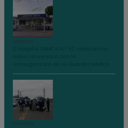
03/08/2026
El Hospital SAMCo N.º 50 celebrará un
nuevo aniversario con la
reinauguración de su Guardia Médica
04/08/2026