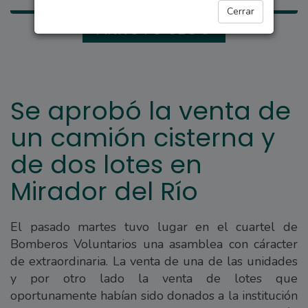
Cerrar
ARROYO SECO
Se aprobó la venta de
un camión cisterna y
de dos lotes en
Mirador del Río
El pasado martes tuvo lugar en el cuartel de
Bomberos Voluntarios una asamblea con cáracter
de extraordinaria. La venta de una de las unidades
y por otro lado la venta de lotes que
oportunamente habían sido donados a la institución