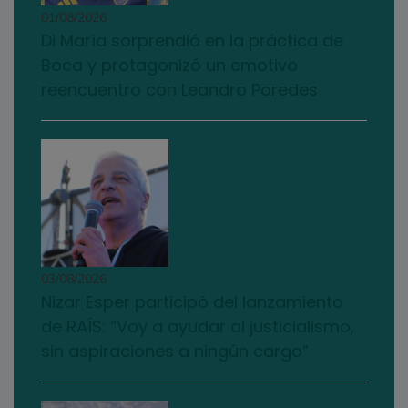
01/08/2026
Di María sorprendió en la práctica de
Boca y protagonizó un emotivo
reencuentro con Leandro Paredes
03/08/2026
Nizar Esper participó del lanzamiento
de RAÍS: “Voy a ayudar al justicialismo,
sin aspiraciones a ningún cargo”