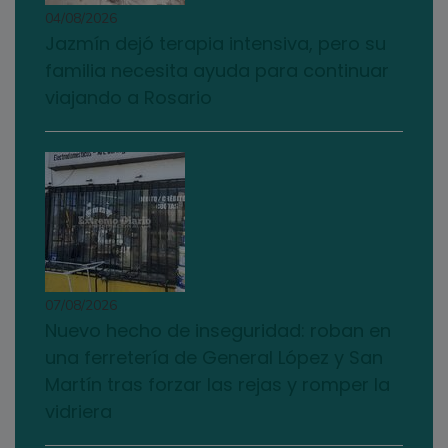
04/08/2026
Jazmín dejó terapia intensiva, pero su
familia necesita ayuda para continuar
viajando a Rosario
07/08/2026
Nuevo hecho de inseguridad: roban en
una ferretería de General López y San
Martín tras forzar las rejas y romper la
vidriera