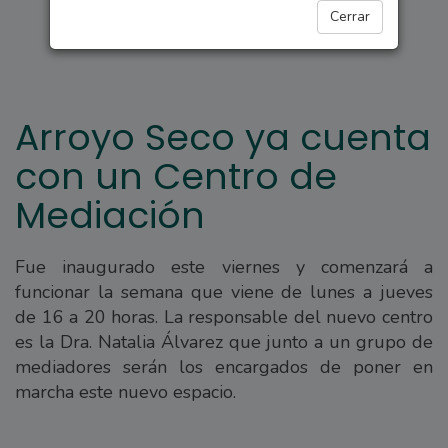
ARROYO SECO
Cerrar
Arroyo Seco ya cuenta
con un Centro de
Mediación
Fue inaugurado este viernes y comenzará a
funcionar la semana que viene de lunes a jueves
de 16 a 20 horas. La responsable del nuevo centro
es la Dra. Natalia Álvarez que junto a un grupo de
mediadores serán los encargados de poner en
marcha este nuevo espacio.