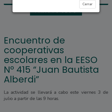
Cerrar
ARROYO SECO
Encuentro de
cooperativas
escolares en la EESO
Nº 415 “Juan Bautista
Alberdi”
La actividad se llevará a cabo este viernes 3 de
julio a partir de las 9 horas.