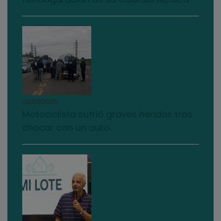
04/08/2026
Motociclista sufrió graves heridas tras
chocar con un auto