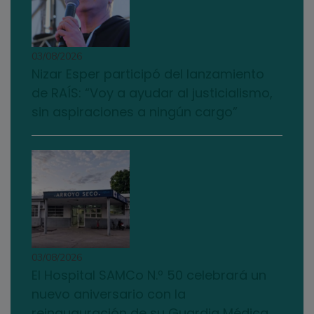
03/08/2026
Nizar Esper participó del lanzamiento
de RAÍS: “Voy a ayudar al justicialismo,
sin aspiraciones a ningún cargo”
03/08/2026
El Hospital SAMCo N.º 50 celebrará un
nuevo aniversario con la
reinauguración de su Guardia Médica