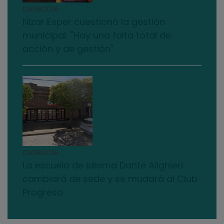
03/08/2026
Nizar Esper cuestionó la gestión
municipal: "Hay una falta total de
acción y de gestión"
03/08/2026
La escuela de idioma Dante Alighieri
cambiará de sede y se mudará al Club
Progreso