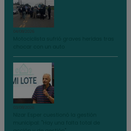
04/08/2026
Motociclista sufrió graves heridas tras
chocar con un auto
03/08/2026
Nizar Esper cuestionó la gestión
municipal: "Hay una falta total de
acción y de gestión"