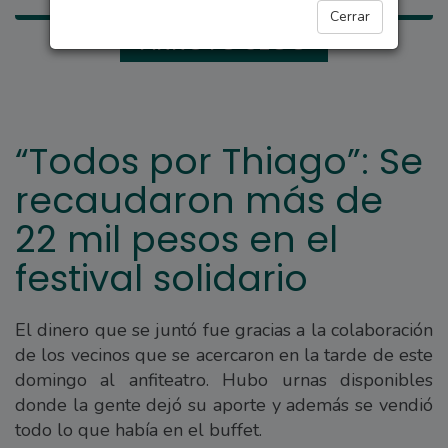
Cerrar
ARROYO SECO
“Todos por Thiago”: Se
recaudaron más de
22 mil pesos en el
festival solidario
El dinero que se juntó fue gracias a la colaboración
de los vecinos que se acercaron en la tarde de este
domingo al anfiteatro. Hubo urnas disponibles
donde la gente dejó su aporte y además se vendió
todo lo que había en el buffet.