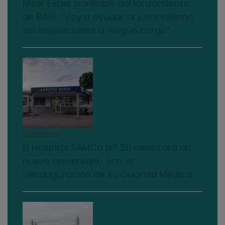
Nizar Esper participó del lanzamiento
de RAÍS: “Voy a ayudar al justicialismo,
sin aspiraciones a ningún cargo”
03/08/2026
El Hospital SAMCo N.º 50 celebrará un
nuevo aniversario con la
reinauguración de su Guardia Médica