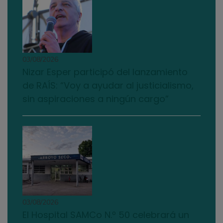
03/08/2026
Nizar Esper participó del lanzamiento
de RAÍS: “Voy a ayudar al justicialismo,
sin aspiraciones a ningún cargo”
03/08/2026
El Hospital SAMCo N.º 50 celebrará un