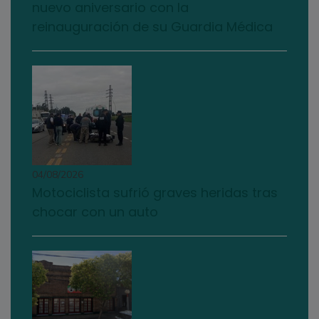
nuevo aniversario con la
reinauguración de su Guardia Médica
04/08/2026
Motociclista sufrió graves heridas tras
chocar con un auto