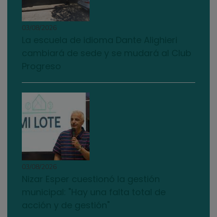
03/08/2026
La escuela de idioma Dante Alighieri
cambiará de sede y se mudará al Club
Progreso
03/08/2026
Nizar Esper cuestionó la gestión
municipal: "Hay una falta total de
acción y de gestión"