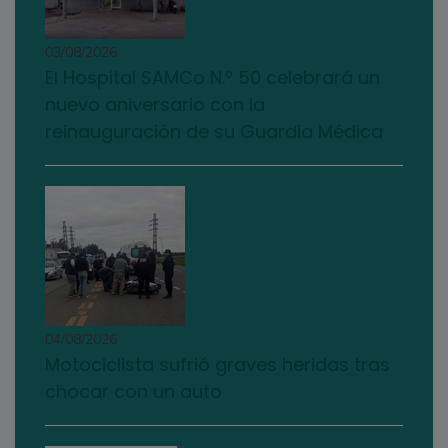
03/08/2026
El Hospital SAMCo N.º 50 celebrará un
nuevo aniversario con la
reinauguración de su Guardia Médica
04/08/2026
Motociclista sufrió graves heridas tras
chocar con un auto