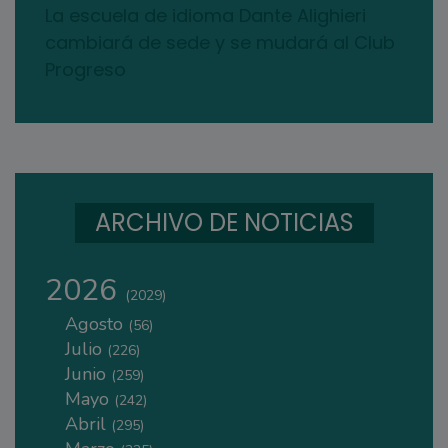
La escuela de idioma Dante Alighieri
cambiará de sede y se mudará al Club
Progreso
ARCHIVO DE NOTICIAS
2026
(2029)
Agosto
(56)
Julio
(226)
Junio
(259)
Mayo
(242)
Abril
(295)