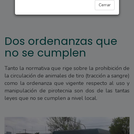
ARROYO SECO
Cerrar
Dos ordenanzas que
no se cumplen
Tanto la normativa que rige sobre la prohibición de
la circulación de animales de tiro (tracción a sangre)
como la ordenanza que vigente respecto al uso y
manipulación de pirotecnia son dos de las tantas
leyes que no se cumplen a nivel local.