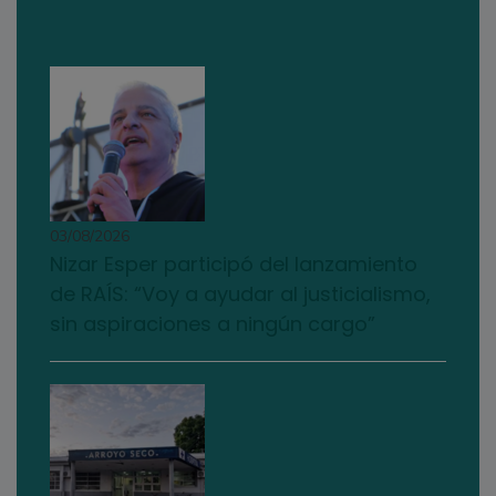
03/08/2026
Nizar Esper participó del lanzamiento
de RAÍS: “Voy a ayudar al justicialismo,
sin aspiraciones a ningún cargo”