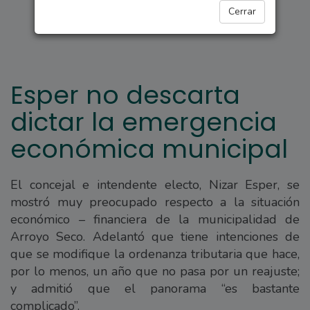
ARROYO SECO
Cerrar
Esper no descarta
dictar la emergencia
económica municipal
El concejal e intendente electo, Nizar Esper, se
mostró muy preocupado respecto a la situación
económico – financiera de la municipalidad de
Arroyo Seco. Adelantó que tiene intenciones de
que se modifique la ordenanza tributaria que hace,
por lo menos, un año que no pasa por un reajuste;
y admitió que el panorama “es bastante
complicado”.