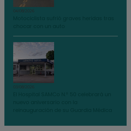
04/08/2026
Motociclista sufrió graves heridas tras
chocar con un auto
03/08/2026
El Hospital SAMCo N.º 50 celebrará un
nuevo aniversario con la
reinauguración de su Guardia Médica