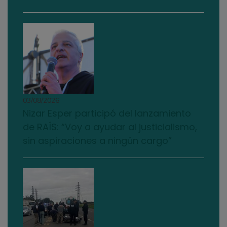
03/08/2026
Nizar Esper participó del lanzamiento
de RAÍS: “Voy a ayudar al justicialismo,
sin aspiraciones a ningún cargo”