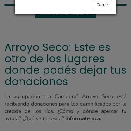
Cerrar
ARROYO SECO
Arroyo Seco: Este es
otro de los lugares
donde podés dejar tus
donaciones
La agrupación “La Cámpora” Arroyo Seco está
recibiendo donaciones para los damnificados por la
crecida de los ríos. ¿Cómo y dónde acercar tu
ayuda? ¿Qué se necesita?
Informate acá.