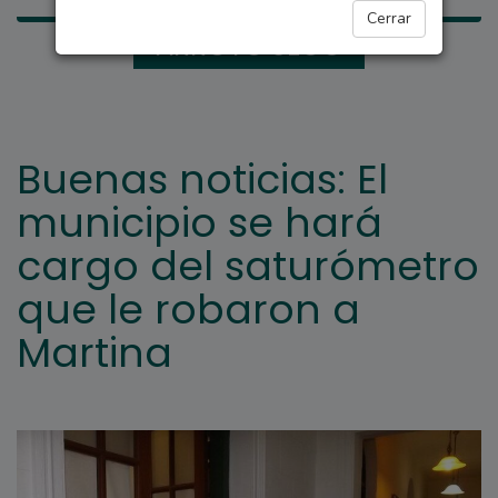
Cerrar
ARROYO SECO
Buenas noticias: El
municipio se hará
cargo del saturómetro
que le robaron a
Martina