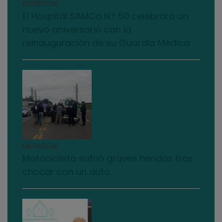
03/08/2026
El Hospital SAMCo N.º 50 celebrará un
nuevo aniversario con la
reinauguración de su Guardia Médica
04/08/2026
Motociclista sufrió graves heridas tras
chocar con un auto