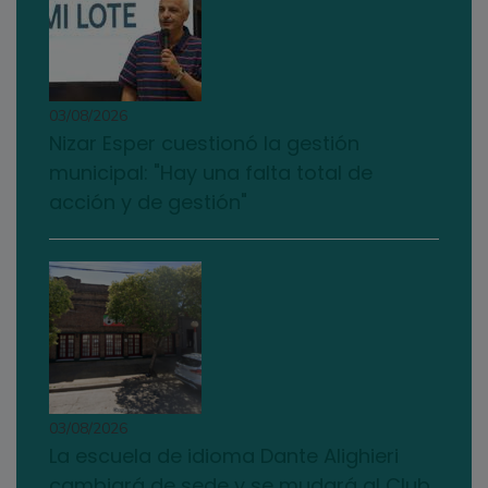
03/08/2026
Nizar Esper cuestionó la gestión
municipal: "Hay una falta total de
acción y de gestión"
03/08/2026
La escuela de idioma Dante Alighieri
cambiará de sede y se mudará al Club