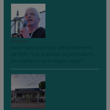
03/08/2026
Nizar Esper participó del lanzamiento
de RAÍS: “Voy a ayudar al justicialismo,
sin aspiraciones a ningún cargo”