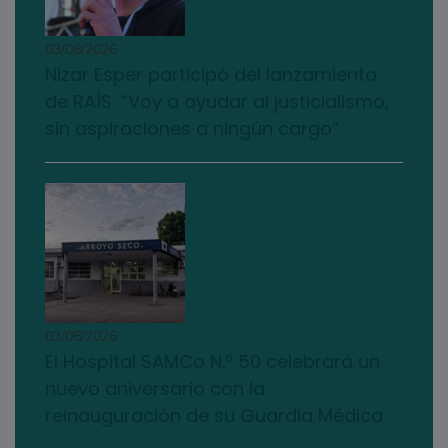
03/08/2026
Nizar Esper participó del lanzamiento
de RAÍS: “Voy a ayudar al justicialismo,
sin aspiraciones a ningún cargo”
03/08/2026
El Hospital SAMCo N.º 50 celebrará un
nuevo aniversario con la
reinauguración de su Guardia Médica