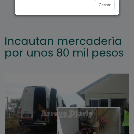
ARROYO SECO
Cerrar
Incautan mercadería
por unos 80 mil pesos