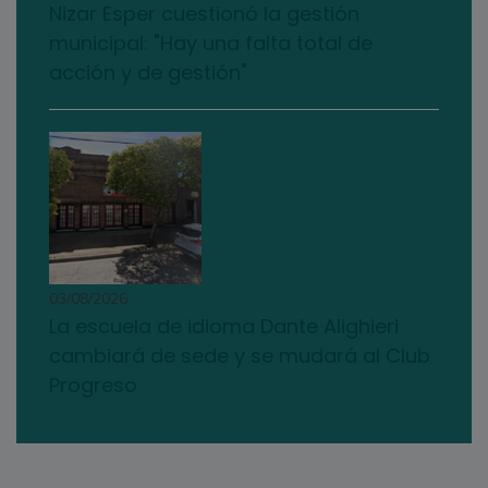
Nizar Esper cuestionó la gestión
municipal: "Hay una falta total de
acción y de gestión"
03/08/2026
La escuela de idioma Dante Alighieri
cambiará de sede y se mudará al Club
Progreso