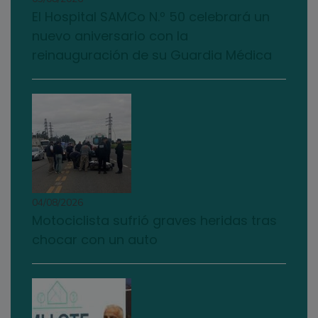
El Hospital SAMCo N.º 50 celebrará un
nuevo aniversario con la
reinauguración de su Guardia Médica
04/08/2026
Motociclista sufrió graves heridas tras
chocar con un auto