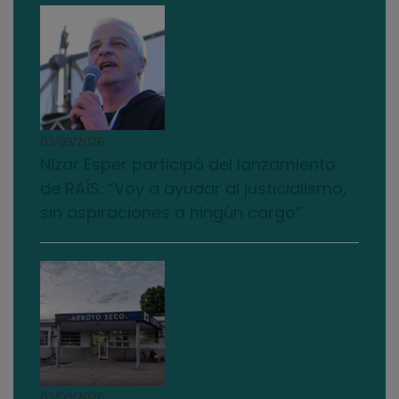
03/08/2026
Nizar Esper participó del lanzamiento
de RAÍS: “Voy a ayudar al justicialismo,
sin aspiraciones a ningún cargo”
03/08/2026