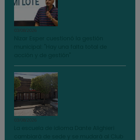
03/08/2026
Nizar Esper cuestionó la gestión
municipal: "Hay una falta total de
acción y de gestión"
03/08/2026
La escuela de idioma Dante Alighieri
cambiará de sede y se mudará al Club