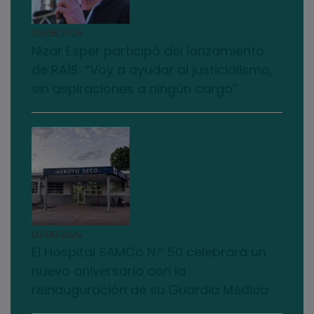
03/08/2026
Nizar Esper participó del lanzamiento
de RAÍS: “Voy a ayudar al justicialismo,
sin aspiraciones a ningún cargo”
03/08/2026
El Hospital SAMCo N.º 50 celebrará un
nuevo aniversario con la
reinauguración de su Guardia Médica