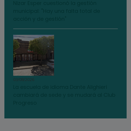
Nizar Esper cuestionó la gestión
municipal: "Hay una falta total de
acción y de gestión"
03/08/2026
La escuela de idioma Dante Alighieri
cambiará de sede y se mudará al Club
Progreso