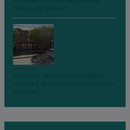
municipal: "Hay una falta total de
acción y de gestión"
03/08/2026
La escuela de idioma Dante Alighieri
cambiará de sede y se mudará al Club
Progreso