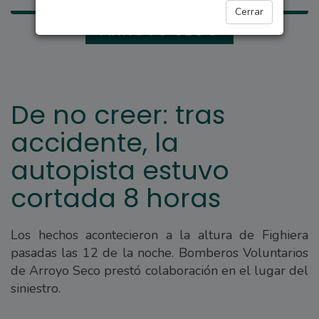
Cerrar
ARROYO SECO
De no creer: tras
accidente, la
autopista estuvo
cortada 8 horas
Los hechos acontecieron a la altura de Fighiera
pasadas las 12 de la noche. Bomberos Voluntarios
de Arroyo Seco prestó colaboración en el lugar del
siniestro.