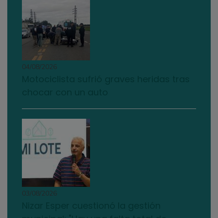
04/08/2026
Motociclista sufrió graves heridas tras
chocar con un auto
03/08/2026
Nizar Esper cuestionó la gestión