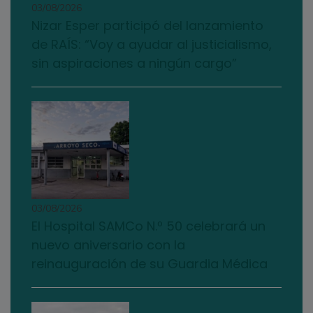
03/08/2026
Nizar Esper participó del lanzamiento
de RAÍS: “Voy a ayudar al justicialismo,
sin aspiraciones a ningún cargo”
03/08/2026
El Hospital SAMCo N.º 50 celebrará un
nuevo aniversario con la
reinauguración de su Guardia Médica