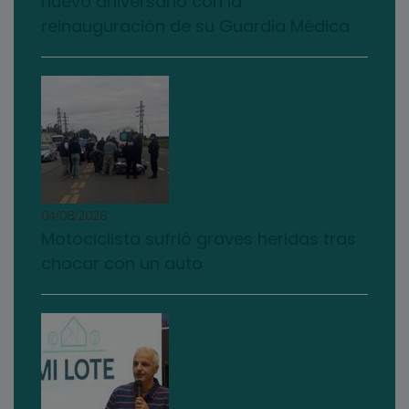
nuevo aniversario con la
reinauguración de su Guardia Médica
04/08/2026
Motociclista sufrió graves heridas tras
chocar con un auto