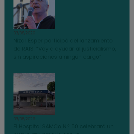
03/08/2026
Nizar Esper participó del lanzamiento
de RAÍS: “Voy a ayudar al justicialismo,
sin aspiraciones a ningún cargo”
03/08/2026
El Hospital SAMCo N.º 50 celebrará un