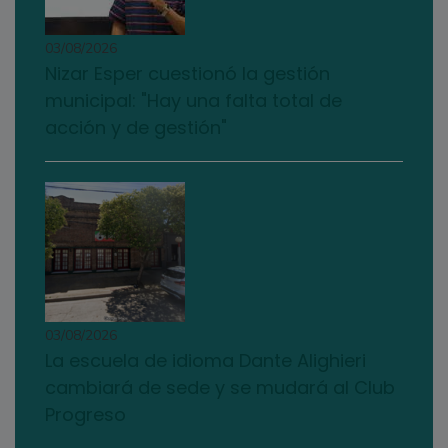
03/08/2026
Nizar Esper cuestionó la gestión
municipal: "Hay una falta total de
acción y de gestión"
03/08/2026
La escuela de idioma Dante Alighieri
cambiará de sede y se mudará al Club
Progreso