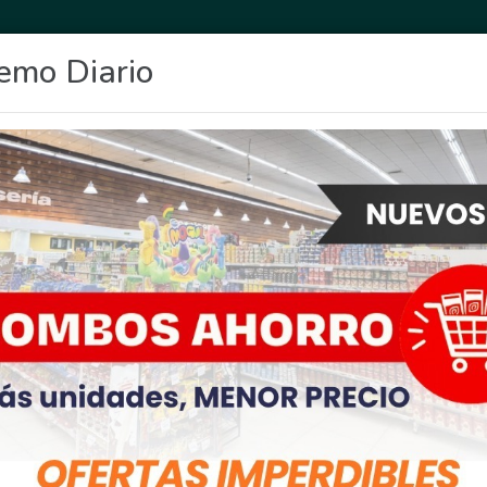
emo Diario
OCIO
DEPORTES
FIGHIERA
GENERAL LAGOS
POLICIALES
RE