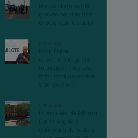
Motociclista sufrió
graves heridas tras
chocar con un auto
03/08/2026
Nizar Esper
cuestionó la gestión
municipal: "Hay una
falta total de acción
y de gestión"
03/08/2026
La escuela de idioma
Dante Alighieri
cambiará de sede y