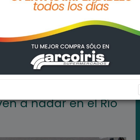
Río Paraná!!!
ARROYO SECO
ven a nadar en el Río