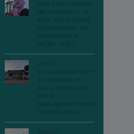
Nizar Esper participó
del lanzamiento de
RAÍS: “Voy a ayudar
al justicialismo, sin
aspiraciones a
ningún cargo”
03/08/2026
El Hospital SAMCo N.º
50 celebrará un
nuevo aniversario
con la
reinauguración de su
Guardia Médica
04/08/2026