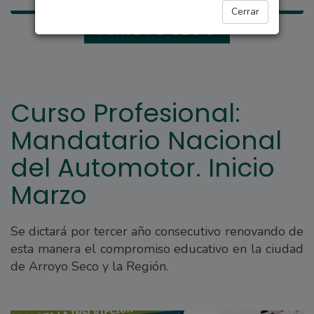
Cerrar
ARROYO SECO
Curso Profesional:
Mandatario Nacional
del Automotor. Inicio
Marzo
Se dictará por tercer año consecutivo renovando de
esta manera el compromiso educativo en la ciudad
de Arroyo Seco y la Región.