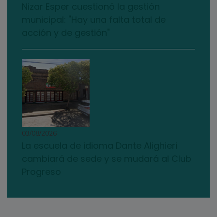
Nizar Esper cuestionó la gestión
municipal: "Hay una falta total de
acción y de gestión"
03/08/2026
La escuela de idioma Dante Alighieri
cambiará de sede y se mudará al Club
Progreso