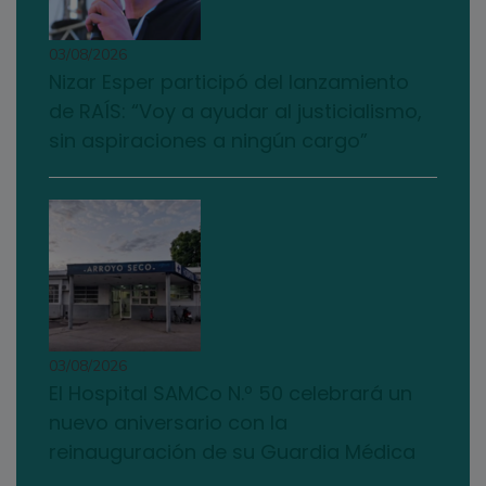
03/08/2026
Nizar Esper participó del lanzamiento
de RAÍS: “Voy a ayudar al justicialismo,
sin aspiraciones a ningún cargo”
03/08/2026
El Hospital SAMCo N.º 50 celebrará un
nuevo aniversario con la
reinauguración de su Guardia Médica