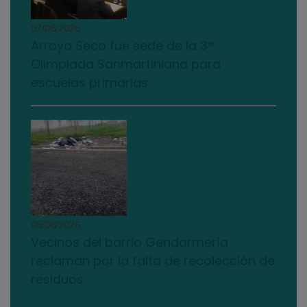
07/08/2026
Arroyo Seco fue sede de la 3°
Olimpiada Sanmartiniana para
escuelas primarias
05/08/2026
Vecinos del barrio Gendarmería
reclaman por la falta de recolección de
residuos