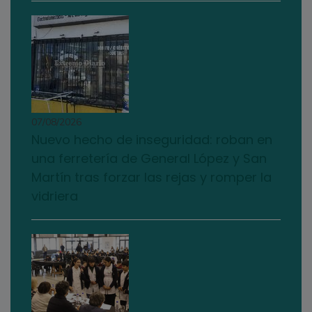
07/08/2026
Nuevo hecho de inseguridad: roban en
una ferretería de General López y San
Martín tras forzar las rejas y romper la
vidriera