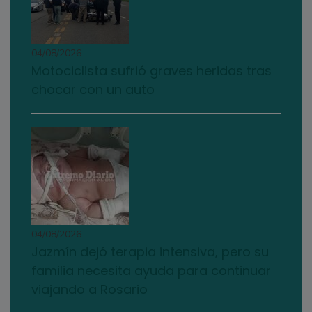
04/08/2026
Motociclista sufrió graves heridas tras
chocar con un auto
04/08/2026
Jazmín dejó terapia intensiva, pero su
familia necesita ayuda para continuar
viajando a Rosario