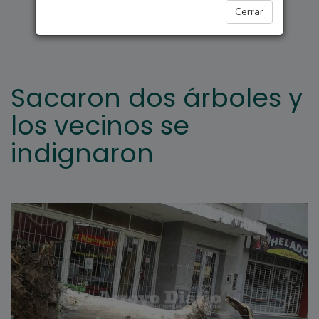
ARROYO SECO
Cerrar
Sacaron dos árboles y
los vecinos se
indignaron