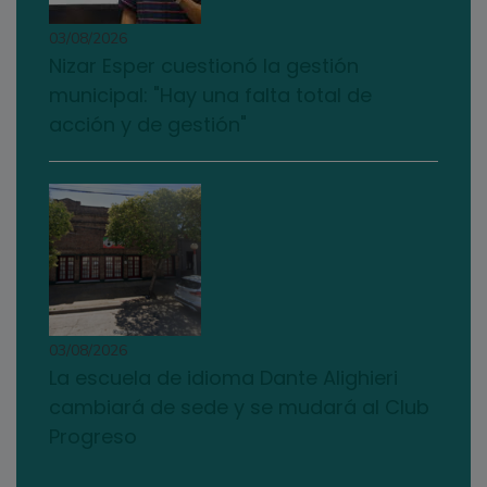
03/08/2026
Nizar Esper cuestionó la gestión
municipal: "Hay una falta total de
acción y de gestión"
03/08/2026
La escuela de idioma Dante Alighieri
cambiará de sede y se mudará al Club
Progreso