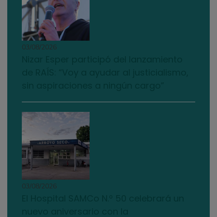
03/08/2026
Nizar Esper participó del lanzamiento
de RAÍS: “Voy a ayudar al justicialismo,
sin aspiraciones a ningún cargo”
03/08/2026
El Hospital SAMCo N.º 50 celebrará un
nuevo aniversario con la