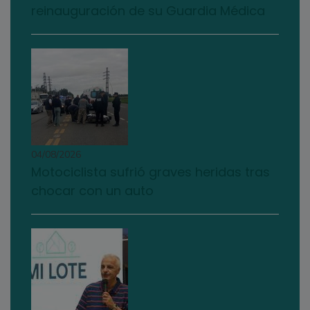
reinauguración de su Guardia Médica
04/08/2026
Motociclista sufrió graves heridas tras
chocar con un auto