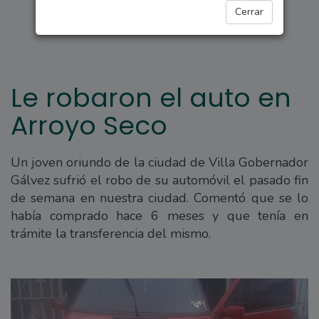
ARROYO SECO
Cerrar
Le robaron el auto en
Arroyo Seco
Un joven oriundo de la ciudad de Villa Gobernador
Gálvez sufrió el robo de su automóvil el pasado fin
de semana en nuestra ciudad. Comentó que se lo
había comprado hace 6 meses y que tenía en
trámite la transferencia del mismo.