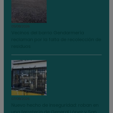
05/08/2026
Vecinos del barrio Gendarmería
reclaman por la falta de recolección de
residuos
07/08/2026
Nuevo hecho de inseguridad: roban en
una ferretería de General López y San