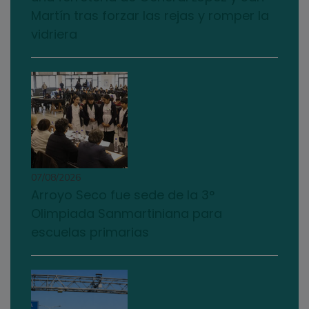
Martín tras forzar las rejas y romper la
vidriera
07/08/2026
Arroyo Seco fue sede de la 3°
Olimpiada Sanmartiniana para
escuelas primarias