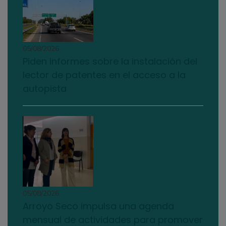
05/08/2026
Piden informes sobre la instalación del
lector de patentes en el acceso a la
autopista
05/08/2026
Arroyo Seco impulsa una agenda
mensual de actividades para promover