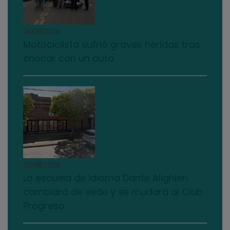
04/08/2026
Motociclista sufrió graves heridas tras
chocar con un auto
03/08/2026
La escuela de idioma Dante Alighieri
cambiará de sede y se mudará al Club
Progreso