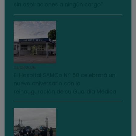
sin aspiraciones a ningún cargo”
03/08/2026
El Hospital SAMCo N.º 50 celebrará un
nuevo aniversario con la
reinauguración de su Guardia Médica