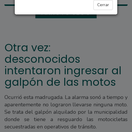
Cerrar
ARROYO SECO
Otra vez:
desconocidos
intentaron ingresar al
galpón de las motos
Ocurrió esta madrugada. La alarma sonó a tiempo y
aparentemente no lograron llevarse ninguna moto.
Se trata del galpón alquilado por la municipalidad
donde se tiene a resguardo las motocicletas
secuestradas en operativos de tránsito.