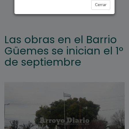
ARROYO SECO
Cerrar
Las obras en el Barrio
Güemes se inician el 1°
de septiembre