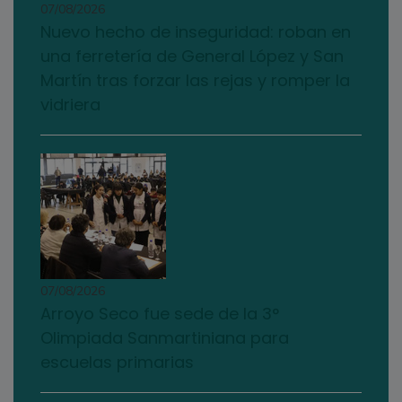
07/08/2026
Nuevo hecho de inseguridad: roban en
una ferretería de General López y San
Martín tras forzar las rejas y romper la
vidriera
07/08/2026
Arroyo Seco fue sede de la 3°
Olimpiada Sanmartiniana para
escuelas primarias