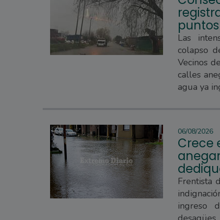
regist
puntos
Las inten
colapso d
Vecinos d
calles ane
agua ya in
06/08/2026
Crece e
anegam
dedique
Frentista 
indignaci
ingreso 
desagües 