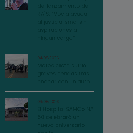
del lanzamiento de
RAÍS: “Voy a ayudar
al justicialismo, sin
aspiraciones a
ningún cargo”
04/08/2026
Motociclista sufrió
graves heridas tras
chocar con un auto
03/08/2026
El Hospital SAMCo N.º
50 celebrará un
nuevo aniversario