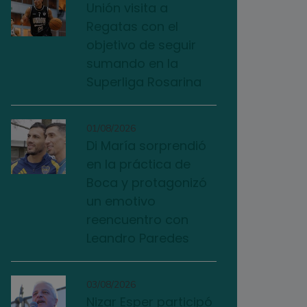
Unión visita a
Regatas con el
objetivo de seguir
sumando en la
Superliga Rosarina
01/08/2026
Di María sorprendió
en la práctica de
Boca y protagonizó
un emotivo
reencuentro con
Leandro Paredes
03/08/2026
Nizar Esper participó