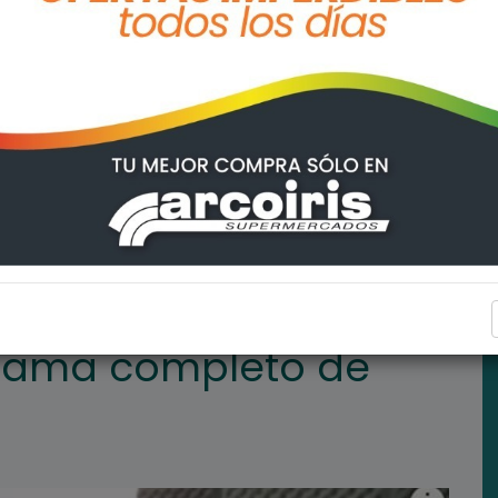
de este jueves
ARROYO SECO
ograma completo de