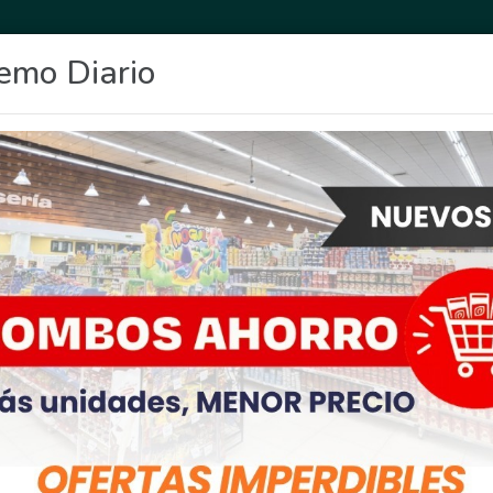
emo Diario
OCIO
DEPORTES
FIGHIERA
GENERAL LAGOS
POLICIALES
RE