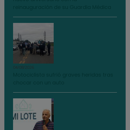
reinauguración de su Guardia Médica
04/08/2026
Motociclista sufrió graves heridas tras
chocar con un auto