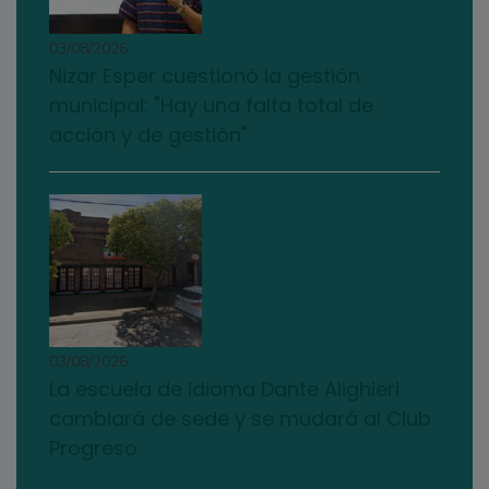
03/08/2026
Nizar Esper cuestionó la gestión
municipal: "Hay una falta total de
acción y de gestión"
03/08/2026
La escuela de idioma Dante Alighieri
cambiará de sede y se mudará al Club
Progreso