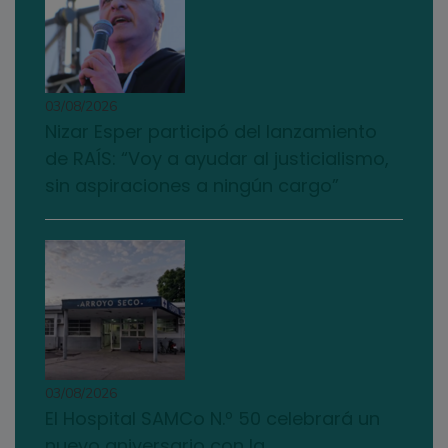
03/08/2026
Nizar Esper participó del lanzamiento
de RAÍS: “Voy a ayudar al justicialismo,
sin aspiraciones a ningún cargo”
03/08/2026
El Hospital SAMCo N.º 50 celebrará un
nuevo aniversario con la