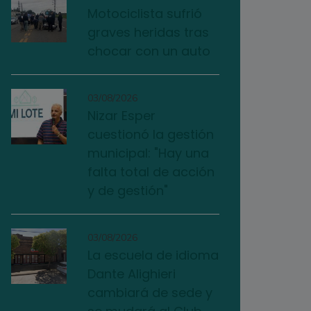
Motociclista sufrió
graves heridas tras
chocar con un auto
03/08/2026
Nizar Esper
cuestionó la gestión
municipal: "Hay una
falta total de acción
y de gestión"
03/08/2026
La escuela de idioma
Dante Alighieri
cambiará de sede y