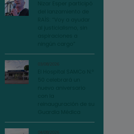
Nizar Esper participó
del lanzamiento de
RAÍS: “Voy a ayudar
al justicialismo, sin
aspiraciones a
ningún cargo”
03/08/2026
El Hospital SAMCo N.º
50 celebrará un
nuevo aniversario
con la
reinauguración de su
Guardia Médica
04/08/2026