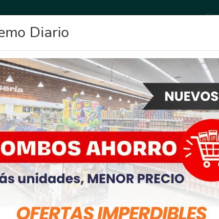
Vier
emo Diario
OCIO
DEPORTES
FIGHIERA
GENERAL LAGOS
POLICIALES
RE