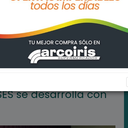
a con normalidad
ARROYO SECO
SES se desarrolla con