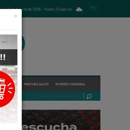
7°C
nes, 07 de Agosto de 2026 -
Nubes Dispersas
×
GIONALES
PROVINCIALES
INTERÉS GENERAL