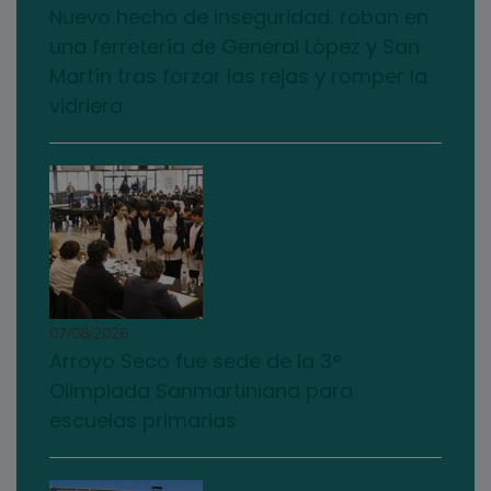
Nuevo hecho de inseguridad: roban en
una ferretería de General López y San
Martín tras forzar las rejas y romper la
vidriera
07/08/2026
Arroyo Seco fue sede de la 3°
Olimpiada Sanmartiniana para
escuelas primarias