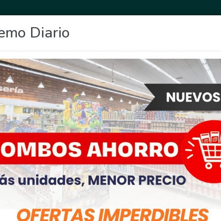
emo Diario
OCIO
DEPORTES
FIGHIERA
GENERAL LAGOS
POLICIALES
RE