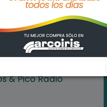
o Extremo 106.9
ARROYO SECO
os & Pico Radio