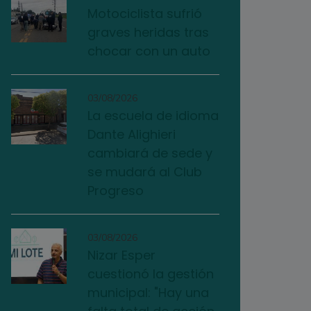
Motociclista sufrió
graves heridas tras
chocar con un auto
03/08/2026
La escuela de idioma
Dante Alighieri
cambiará de sede y
se mudará al Club
Progreso
03/08/2026
Nizar Esper
cuestionó la gestión
municipal: "Hay una