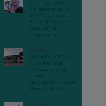
Nizar Esper participó
del lanzamiento de
RAÍS: “Voy a ayudar
al justicialismo, sin
aspiraciones a
ningún cargo”
03/08/2026
El Hospital SAMCo N.º
50 celebrará un
nuevo aniversario
con la
reinauguración de su
Guardia Médica
04/08/2026