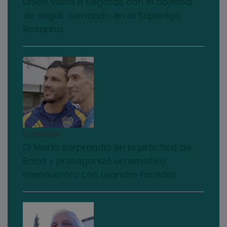
Unión visita a Regatas con el objetivo
de seguir sumando en la Superliga
Rosarina
01/08/2026
Di María sorprendió en la práctica de
Boca y protagonizó un emotivo
reencuentro con Leandro Paredes