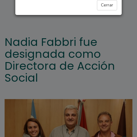
ARROYO SECO
Cerrar
Nadia Fabbri fue
designada como
Directora de Acción
Social