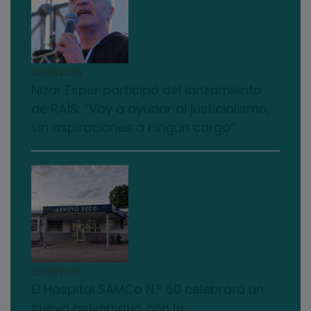
03/08/2026
Nizar Esper participó del lanzamiento
de RAÍS: “Voy a ayudar al justicialismo,
sin aspiraciones a ningún cargo”
03/08/2026
El Hospital SAMCo N.º 50 celebrará un
nuevo aniversario con la