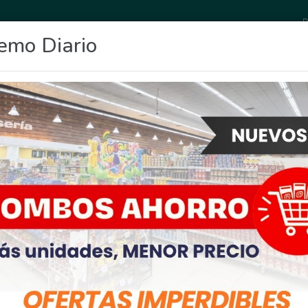
D
emo Diario
OCIO
DEPORTES
FIGHIERA
GENERAL LAGOS
POLICIALES
RE