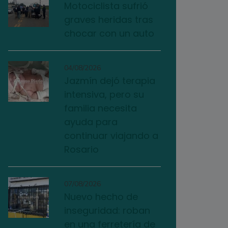
Motociclista sufrió
graves heridas tras
chocar con un auto
04/08/2026
Jazmín dejó terapia
intensiva, pero su
familia necesita
ayuda para
continuar viajando a
Rosario
07/08/2026
Nuevo hecho de
inseguridad: roban
en una ferretería de