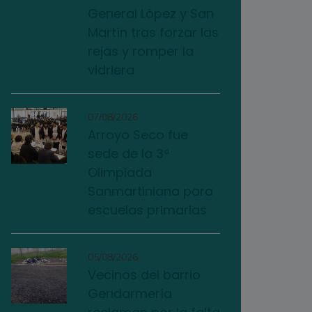
General López y San
Martín tras forzar las
rejas y romper la
vidriera
07/08/2026
Arroyo Seco fue
sede de la 3°
Olimpiada
Sanmartiniana para
escuelas primarias
05/08/2026
Vecinos del barrio
Gendarmería