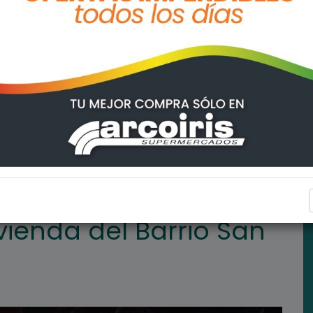
San Francisco
ARROYO SECO
vienda del Barrio San