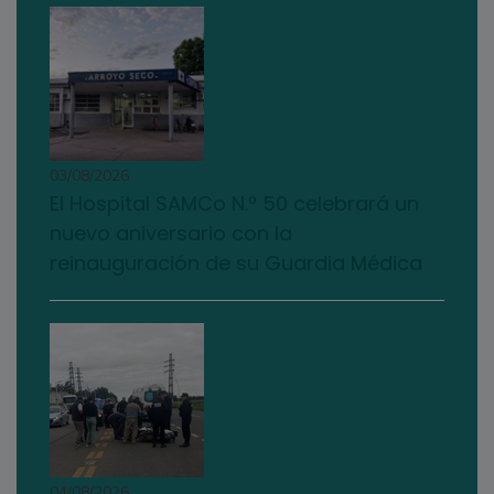
03/08/2026
El Hospital SAMCo N.º 50 celebrará un
nuevo aniversario con la
reinauguración de su Guardia Médica
04/08/2026