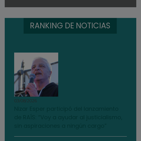
RANKING DE NOTICIAS
03/08/2026
Nizar Esper participó del lanzamiento
de RAÍS: “Voy a ayudar al justicialismo,
sin aspiraciones a ningún cargo”