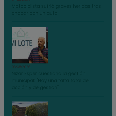
Motociclista sufrió graves heridas tras
chocar con un auto
03/08/2026
Nizar Esper cuestionó la gestión
municipal: "Hay una falta total de
acción y de gestión"