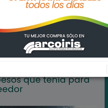
para pagarle a un proveedor
ARROYO SECO
pesos que tenía para
eedor