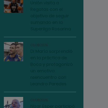
Unión visita a
Regatas con el
objetivo de seguir
sumando en la
Superliga Rosarina
01/08/2026
Di María sorprendió
en la práctica de
Boca y protagonizó
un emotivo
reencuentro con
Leandro Paredes
03/08/2026
Nizar Esper participó