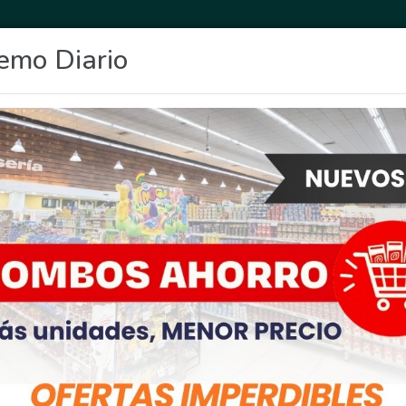
emo Diario
OCIO
DEPORTES
FIGHIERA
GENERAL LAGOS
POLICIALES
RE