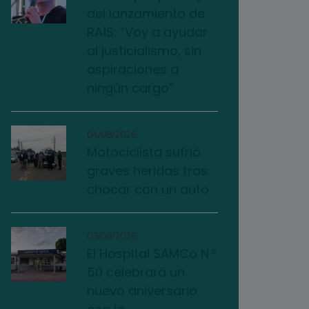
del lanzamiento de
RAÍS: “Voy a ayudar
al justicialismo, sin
aspiraciones a
ningún cargo”
04/08/2026
Motociclista sufrió
graves heridas tras
chocar con un auto
03/08/2026
El Hospital SAMCo N.º
50 celebrará un
nuevo aniversario