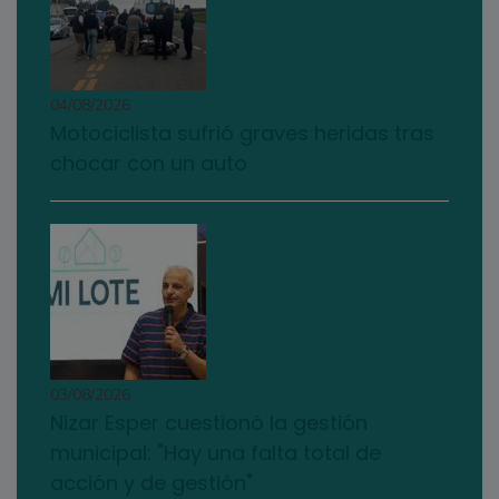
04/08/2026
Motociclista sufrió graves heridas tras
chocar con un auto
03/08/2026
Nizar Esper cuestionó la gestión
municipal: "Hay una falta total de
acción y de gestión"