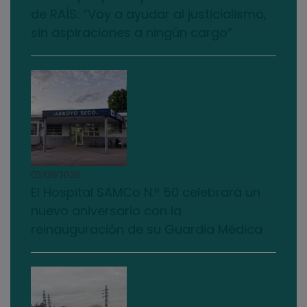
de RAÍS: “Voy a ayudar al justicialismo,
sin aspiraciones a ningún cargo”
03/08/2026
El Hospital SAMCo N.º 50 celebrará un
nuevo aniversario con la
reinauguración de su Guardia Médica