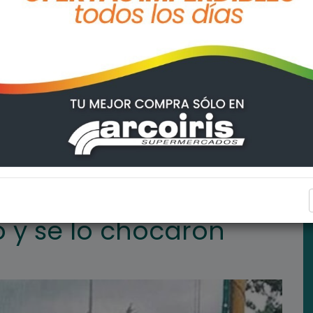
ARROYO SECO
o y se lo chocaron