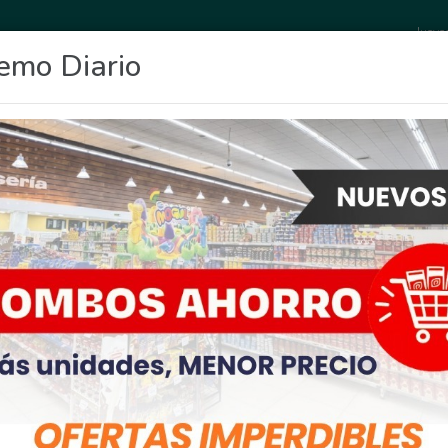
Jueve
emo Diario
OCIO
DEPORTES
FIGHIERA
GENERAL LAGOS
POLICIALES
RE