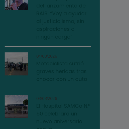
del lanzamiento de
RAÍS: “Voy a ayudar
al justicialismo, sin
aspiraciones a
ningún cargo”
04/08/2026
Motociclista sufrió
graves heridas tras
chocar con un auto
03/08/2026
El Hospital SAMCo N.º
50 celebrará un
nuevo aniversario