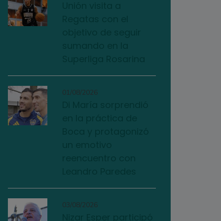
Unión visita a
Regatas con el
objetivo de seguir
sumando en la
Superliga Rosarina
01/08/2026
Di María sorprendió
en la práctica de
Boca y protagonizó
un emotivo
reencuentro con
Leandro Paredes
03/08/2026
Nizar Esper participó