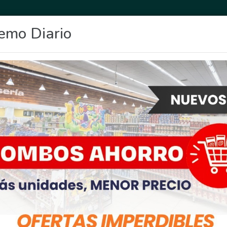
emo Diario
OCIO
DEPORTES
FIGHIERA
GENERAL LAGOS
POLICIALES
RE