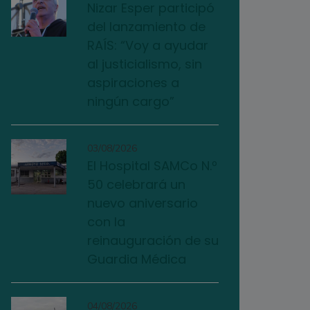
Nizar Esper participó
del lanzamiento de
RAÍS: “Voy a ayudar
al justicialismo, sin
aspiraciones a
ningún cargo”
03/08/2026
El Hospital SAMCo N.º
50 celebrará un
nuevo aniversario
con la
reinauguración de su
Guardia Médica
04/08/2026