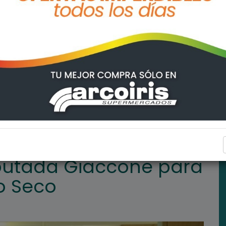
 para el SAMCo de Arroyo Seco
ARROYO SECO
iputada Giaccone para
o Seco