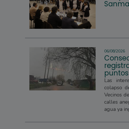
Sanmar
06/08/2026
Consec
regist
puntos
Las inten
colapso d
Vecinos d
calles ane
agua ya in