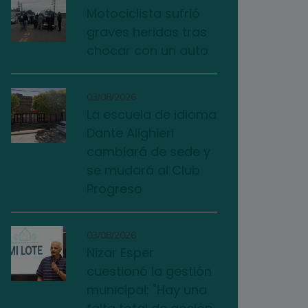
Motociclista sufrió
graves heridas tras
chocar con un auto
03/08/2026
La escuela de idioma
Dante Alighieri
cambiará de sede y
se mudará al Club
Progreso
03/08/2026
Nizar Esper
cuestionó la gestión
municipal: "Hay una