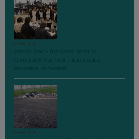
07/08/2026
Arroyo Seco fue sede de la 3°
Olimpiada Sanmartiniana para
escuelas primarias
05/08/2026