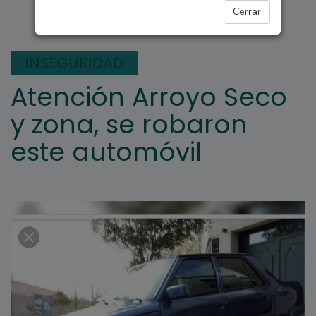
ARROYO SECO
Cerrar
INSEGURIDAD
Atención Arroyo Seco
y zona, se robaron
este automóvil