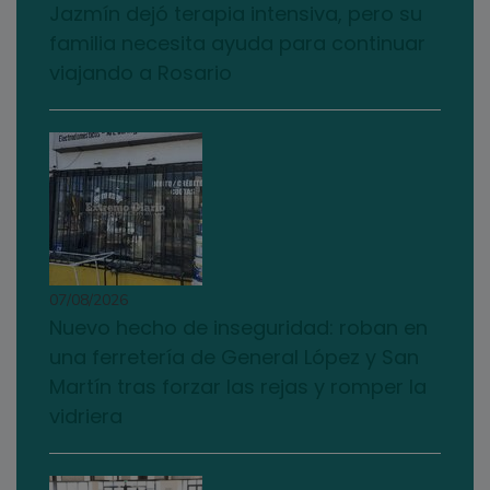
Jazmín dejó terapia intensiva, pero su
familia necesita ayuda para continuar
viajando a Rosario
07/08/2026
Nuevo hecho de inseguridad: roban en
una ferretería de General López y San
Martín tras forzar las rejas y romper la
vidriera