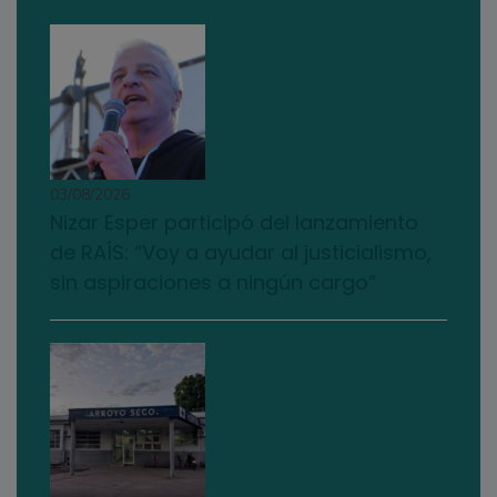
03/08/2026
Nizar Esper participó del lanzamiento
de RAÍS: “Voy a ayudar al justicialismo,
sin aspiraciones a ningún cargo”