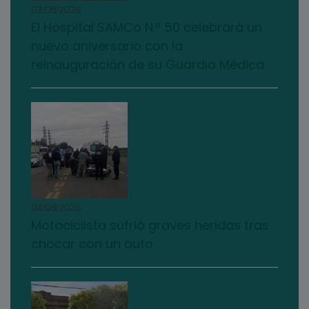
03/08/2026
El Hospital SAMCo N.º 50 celebrará un
nuevo aniversario con la
reinauguración de su Guardia Médica
04/08/2026
Motociclista sufrió graves heridas tras
chocar con un auto