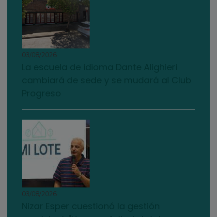
03/08/2026
La escuela de idioma Dante Alighieri
cambiará de sede y se mudará al Club
Progreso
03/08/2026
Nizar Esper cuestionó la gestión