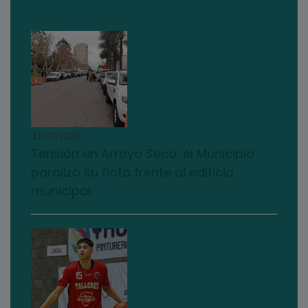
31/07/2026
Tensión en Arroyo Seco: el Municipio
paralizó su flota frente al edificio
municipal