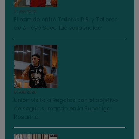
31/07/2026
El partido entre Talleres R.B. y Talleres
de Arroyo Seco fue suspendido
01/08/2026
Unión visita a Regatas con el objetivo
de seguir sumando en la Superliga
Rosarina