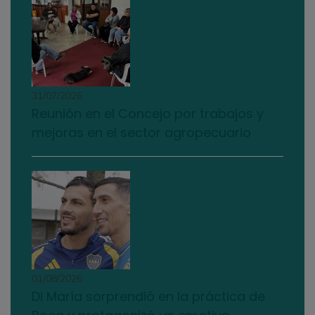
31/07/2026
Reunión en el Concejo por trabajos y
mejoras en el sector agropecuario
01/08/2026
Di María sorprendió en la práctica de