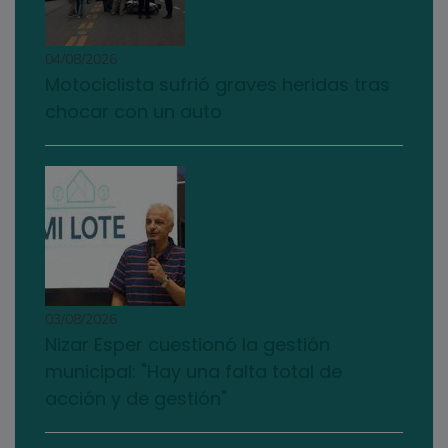
04/08/2026
Motociclista sufrió graves heridas tras
chocar con un auto
03/08/2026
Nizar Esper cuestionó la gestión
municipal: "Hay una falta total de
acción y de gestión"