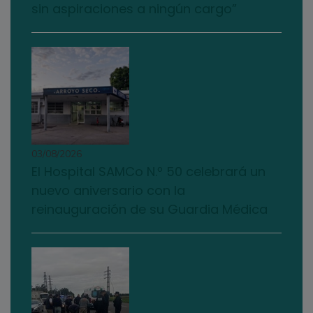
sin aspiraciones a ningún cargo”
03/08/2026
El Hospital SAMCo N.º 50 celebrará un
nuevo aniversario con la
reinauguración de su Guardia Médica