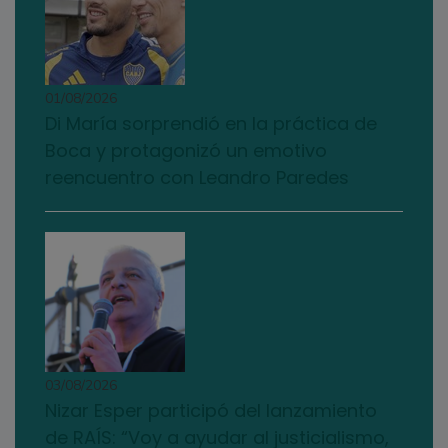
01/08/2026
Di María sorprendió en la práctica de
Boca y protagonizó un emotivo
reencuentro con Leandro Paredes
03/08/2026
Nizar Esper participó del lanzamiento
de RAÍS: “Voy a ayudar al justicialismo,