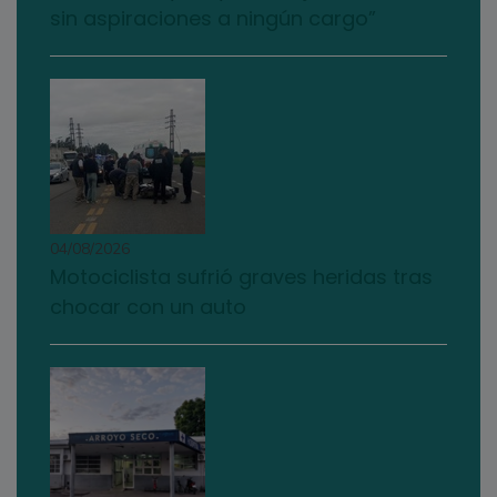
sin aspiraciones a ningún cargo”
04/08/2026
Motociclista sufrió graves heridas tras
chocar con un auto