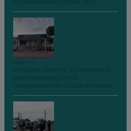
sin aspiraciones a ningún cargo”
03/08/2026
El Hospital SAMCo N.º 50 celebrará un
nuevo aniversario con la
reinauguración de su Guardia Médica