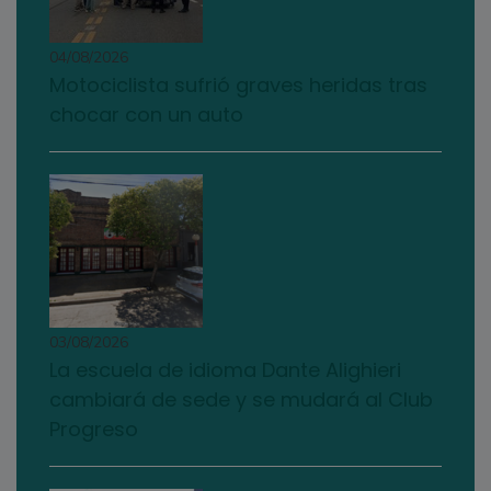
04/08/2026
Motociclista sufrió graves heridas tras
chocar con un auto
03/08/2026
La escuela de idioma Dante Alighieri
cambiará de sede y se mudará al Club
Progreso