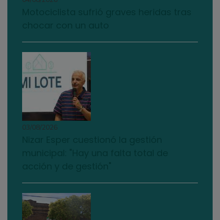
Motociclista sufrió graves heridas tras
chocar con un auto
03/08/2026
Nizar Esper cuestionó la gestión
municipal: "Hay una falta total de
acción y de gestión"