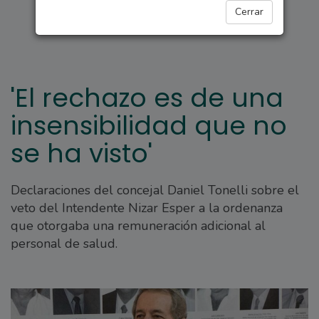
ARROYO SECO
Cerrar
'El rechazo es de una
insensibilidad que no
se ha visto'
Declaraciones del concejal Daniel Tonelli sobre el
veto del Intendente Nizar Esper a la ordenanza
que otorgaba una remuneración adicional al
personal de salud.