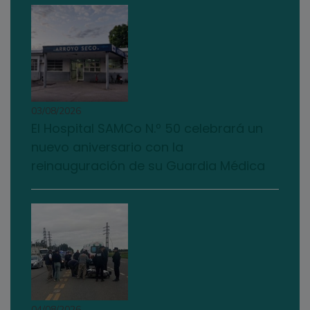
03/08/2026
El Hospital SAMCo N.º 50 celebrará un
nuevo aniversario con la
reinauguración de su Guardia Médica
04/08/2026