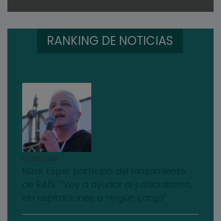
RANKING DE NOTICIAS
03/08/2026
Nizar Esper participó del lanzamiento
de RAÍS: “Voy a ayudar al justicialismo,
sin aspiraciones a ningún cargo”